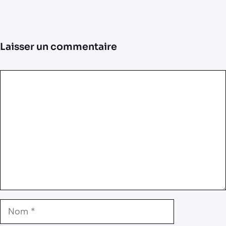
Laisser un commentaire
Commentaire
Nom