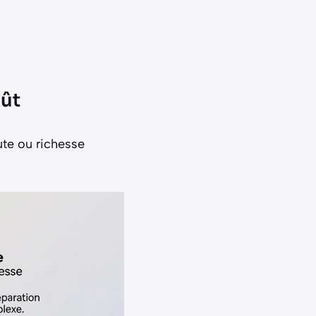
oût
ute ou richesse