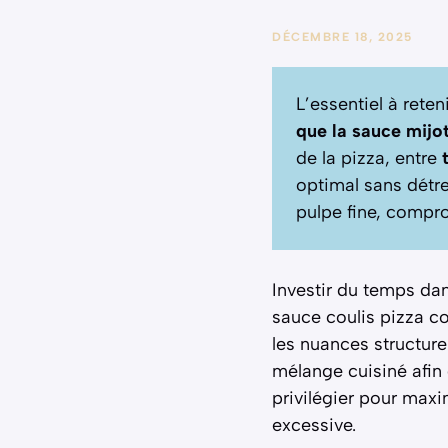
DÉCEMBRE 18, 2025
L’essentiel à reteni
que la sauce mijo
de la pizza, entre
optimal sans détre
pulpe fine, compro
Investir du temps da
sauce coulis pizza co
les nuances structure
mélange cuisiné afin
privilégier pour maxim
excessive.