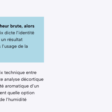
heur brute, alors
x dicte l’identité
 un résultat
 l’usage de la
ix technique entre
te analyse décortique
xité aromatique d’un
ent quelle option
 de l’humidité