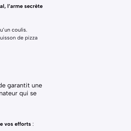
l, l’arme secrète
u’un coulis.
uisson de pizza
de garantit une
mateur qui se
ne vos efforts
: