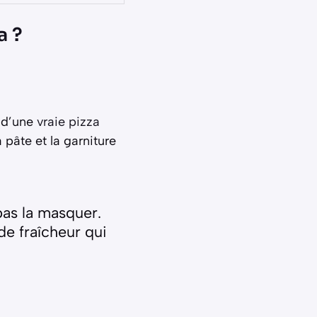
a ?
 d’une
vraie pizza
a pâte et la garniture
pas la masquer.
de fraîcheur qui