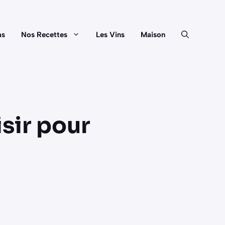
as
Nos Recettes
Les Vins
Maison
isir pour