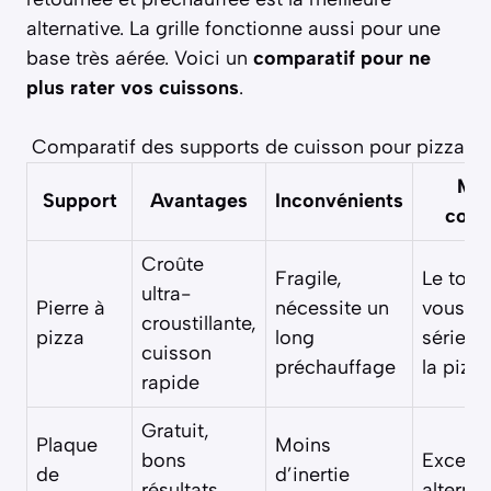
alternative. La grille fonctionne aussi pour une
base très aérée. Voici un
comparatif pour ne
plus rater vos cuissons
.
Comparatif des supports de cuisson pour pizza m
Mo
Support
Avantages
Inconvénients
cons
Croûte
Fragile,
Le top, 
ultra-
Pierre à
nécessite un
vous êt
croustillante,
pizza
long
sérieux
cuisson
préchauffage
la pizza
rapide
Gratuit,
Plaque
Moins
bons
Excelle
de
d’inertie
résultats,
alternat