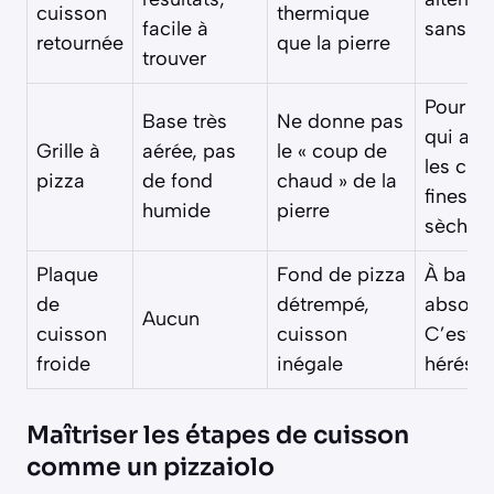
cuisson
thermique
facile à
sans fra
retournée
que la pierre
trouver
Pour ce
Base très
Ne donne pas
qui aim
Grille à
aérée, pas
le « coup de
les cro
pizza
de fond
chaud » de la
fines et
humide
pierre
sèches.
Plaque
Fond de pizza
À banni
de
détrempé,
absolu
Aucun
cuisson
cuisson
C’est u
froide
inégale
hérésie.
Maîtriser les étapes de cuisson
comme un pizzaiolo