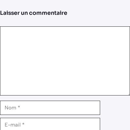
Laisser un commentaire
Commentaire
Nom
E-
mail