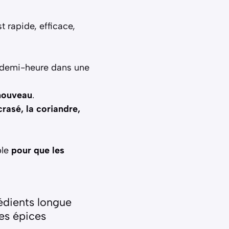
t rapide, efficace,
e demi-heure dans une
 nouveau
.
rasé, la coriandre,
ble
pour que les
rédients longue
des épices