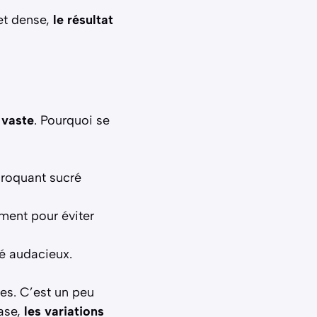
 et dense,
le résultat
 vaste
. Pourquoi se
croquant sucré
ment pour éviter
lé audacieux.
ces. C’est un peu
base,
les variations