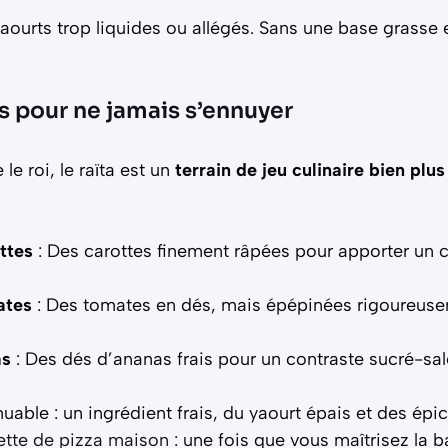
yaourts trop liquides ou allégés. Sans une base grasse
s pour ne jamais s’ennuyer
le roi, le raïta est un
terrain de jeu culinaire bien plus
ttes
: Des carottes finement râpées pour apporter un 
ates
: Des tomates en dés, mais épépinées rigoureuse
as
: Des dés d’ananas frais pour un contraste sucré-sa
uable : un ingrédient frais, du yaourt épais et des épi
ette de pizza maison
: une fois que vous maîtrisez la 