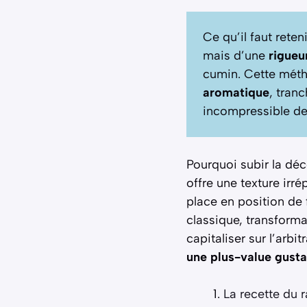
Ce qu’il faut reten
mais d’une
rigueu
cumin. Cette méth
aromatique
, tran
incompressible de 
Pourquoi subir la dé
offre une texture ir
place en position de 
classique, transforma
capitaliser sur l’arb
une plus-value gusta
La recette du ra