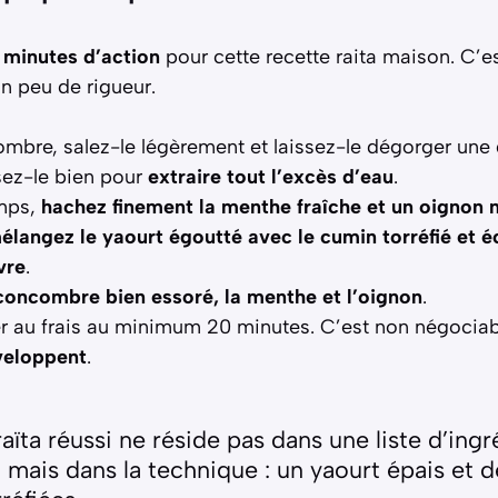
 minutes d’action
pour cette recette raita maison. C’es
 peu de rigueur.
mbre, salez-le légèrement et laissez-le dégorger un
sez-le bien pour
extraire tout l’excès d’eau
.
mps,
hachez finement la menthe fraîche et un oignon
élangez le yaourt égoutté avec le cumin torréfié et éc
ivre
.
concombre bien essoré, la menthe et l’oignon
.
r au frais au minimum 20 minutes. C’est non négocia
veloppent
.
raïta réussi ne réside pas dans une liste d’ing
mais dans la technique : un yaourt épais et 