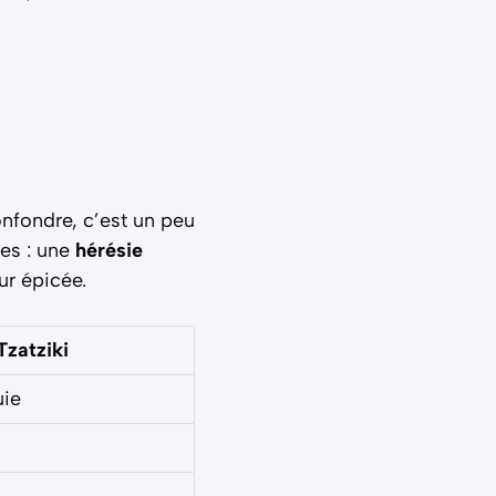
onfondre, c’est un peu
es : une
hérésie
eur épicée.
Tzatziki
uie