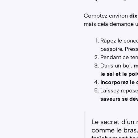
Comptez environ
dix
mais cela demande un
Râpez le conco
passoire. Pres
Pendant ce te
Dans un bol,
m
le sel et le po
Incorporez le 
Laissez repose
saveurs se dé
Le secret d’un 
comme le bras, 