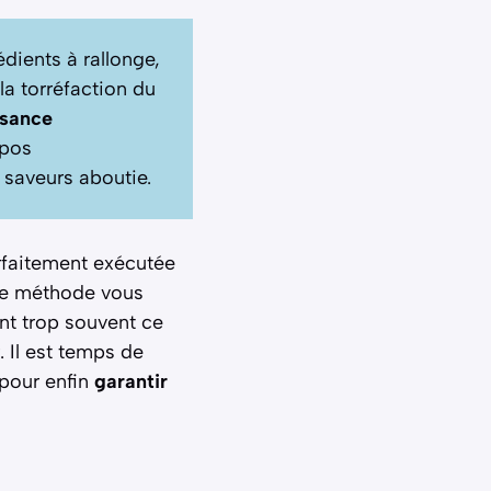
édients à rallonge,
a torréfaction du
ssance
epos
 saveurs aboutie.
rfaitement exécutée
tte méthode vous
ent trop souvent ce
 Il est temps de
 pour enfin
garantir