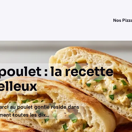
Nos Pizz
poulet : la recette
elleux
farci au poulet gonflé réside dans
ment toutes les dix…