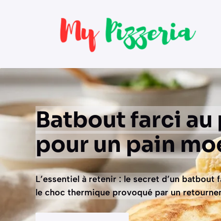
Aller
au
contenu
Batbout farci au 
pour un pain mo
L’essentiel à retenir : le secret d’un batbout 
le choc thermique provoqué par un retourne